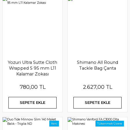
Yamashita Tagurig SSTB 3.8/5-1 5 li Kalamar Zokası Çapari
Yozuri Ultra Sutte Cloth
Shimano All Round
Wrapped S 95 mm L11
Tackle Bag Çanta
2.700,00 TL
Kalamar Zokası
SEPETE EKLE
780,00 TL
2.627,00 TL
SEPETE EKLE
SEPETE EKLE
Yeni
Tükenmek Üzere