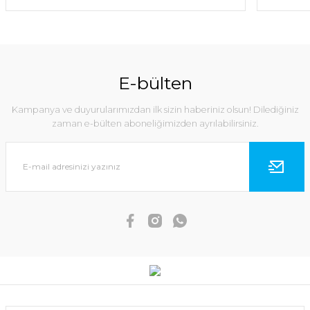
Duo Tide Minnow Slim 140 Flyer Maket Balık - Neo Pearl
E-bülten
Ecogear TG Aquraba
Daiwa Shore Line Shiner
Head Kuwase 100 gr -
Z Vertice R 140S - Adele
Kampanya ve duyurularımızdan ilk sizin haberiniz olsun! Dilediğiniz
AH01
Chart Head Sardine
1.121,00 TL
zaman e-bülten aboneliğimizden ayrılabilirsiniz.
2.571,00 TL
1.768,00 TL
SEPETE EKLE
SEPETE EKLE
SEPETE EKLE
YENİ
YENİ
Yeni
Yeni
Daiwa Shore Line Shiner Z Vertice R 125F-SSR Maket Balık