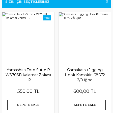
SİZİN İÇİN SEÇTİKLERİMİZ
YENİ GELENLER
İNDİRİMDEKİLER
Yeni
Yamashita Toto Sutte R
Gamakatsu Jigging
WS70SB Kalamar Zokası
Hook Kamakiri 68672
Gamakatsu ST-R Hairtail Hook 68558 4/0 İğne
- P
2/0 İğne
550,00 TL
600,00 TL
324,00 TL
SEPETE EKLE
SEPETE EKLE
SEPETE EKLE