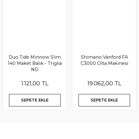
Duo Tide Minnow Slim
Shimano Vanford FA
140 Maket Balık - Triglia
C3000 Olta Makinesi
ND
1.121,00 TL
19.062,00 TL
SEPETE EKLE
SEPETE EKLE
YENİ
YENİ
Tükenmek Üzere
Yeni
Ürün Bulunamadı.