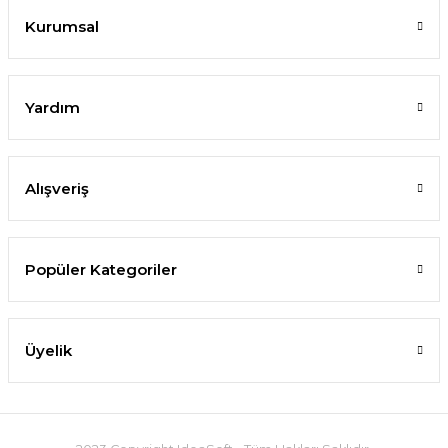
Kurumsal
1.698,00 TL
Yamashita Egi-Oh Snap
Duel Pucca 75 mm
SEPETE EKLE
Yardım
- M
Kalamar Zokası - 09
KVRH
260,00 TL
770,00 TL
Alışveriş
SEPETE EKLE
SEPETE EKLE
Popüler Kategoriler
YENİ
YENİ
Tükenmek Üzere
Tükenmek Üzere
Üyelik
Yeni
Zeake R Sardine 40 gr Metal Jig - RS122 Pink Head Alum