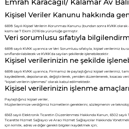
Emrah Karacagil/ Kalamar Av Balı
Kişisel Veriler Kanunu hakkında gen
6698 Sayılı Kişisel Verilerin Korunması Kanunu (bundan sonra KVKK olarak an
kısmı ise 7 Ekim 2016’da yürürlüğe girmiştir.
Veri sorumlusu sıfatıyla bilgilendir
6698 sayılı KVKK uyarınca ve Veri Sorumlusu sıfatıyla, kişisel verileriniz bu
sınıflandırılabilecek ve KVKK’da sayılan şekillerde işlenebilecektir.
Kişisel verilerinizin ne şekilde işlen
6698 sayılı KVKK uyarınca, Firmamız ile paylaştığınız kişisel verileriniz, 
kaydedilerek, depolanarak, değiştirilerek, yeniden düzenlenerek, kısacası ver
"kişisel verilerin işlenmesi” olarak kabul edilmektedir.
Kişisel verilerinizin işlenme amaçlar
Paylaştığınız kişisel veriler,
Müşterilerimize verdiğimiz hizmetlerin gereklerini, sözleşmenin ve teknoloj
6563 sayılı Elektronik Ticaretin Düzenlenmesi Hakkında Kanun, 6502 sayılı
Ticarette Hizmet Sağlayıcı ve Aracı Hizmet Sağlayıcılar Hakkında Yönetmelik,
için kimlik, adres ve diğer gerekli bilgileri kaydetmek için;