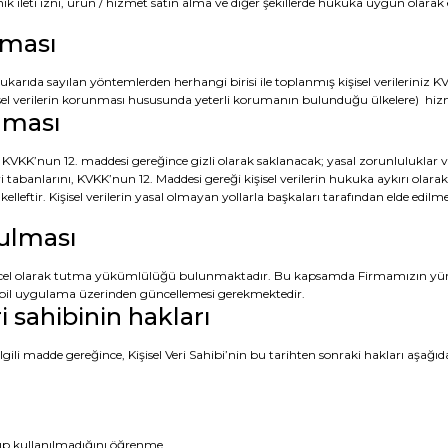
k ileti izni, ürün / hizmet satın alma ve diğer şekillerde hukuka uygun olarak e
ılması
 yukarıda sayılan yöntemlerden herhangi birisi ile toplanmış kişisel verileri
şisel verilerin korunması hususunda yeterli korumanın bulunduğu ülkelere) hizme
unması
e KVKK’nun 12. maddesi gereğince gizli olarak saklanacak; yasal zorunluluklar ve
ri tabanlarını, KVKK’nun 12. Maddesi gereği kişisel verilerin hukuka aykırı olarak
ükelleftir. Kişisel verilerin yasal olmayan yollarla başkaları tarafından elde e
tulması
güncel olarak tutma yükümlülüğü bulunmaktadır. Bu kapsamda Firmamızın yürü
mobil uygulama üzerinden güncellemesi gerekmektedir.
i sahibinin hakları
ili madde gereğince, Kişisel Veri Sahibi’nin bu tarihten sonraki hakları aşağıd
lıp kullanılmadığını öğrenme,