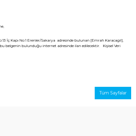
me,
o:13 İç Kapı No:1 Erenler/Sakarya
adresinde bulunan [Emrah Karacagil],
 belgenin bulunduğu internet adresinde ilan edilecektir. Kişisel Veri
Tüm Sayfalar