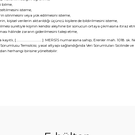
i bilme,
zeltilmesini isteme,
in silinmesini veya yok edilmesini isteme,
in, kişisel verilerin aktarıldığı üçüncü kişilere de bildirilmesini isteme,
ilmesi suretiyle kişinin kendisi aleyhine bir sonucun ortaya çıkmasına itiraz et
aması hâlinde zararın giderilmesini talep etme,
a kayıtlı,
[.............................]
MERSİS numarasına sahip,
Erenler mah. 1018. sk. N
mlusu Temsilcisi, yasal altyapı sağlandığında Veri Sorumluları Sicilinde ve bu
ndan herhangi birisine yöneltebilir: