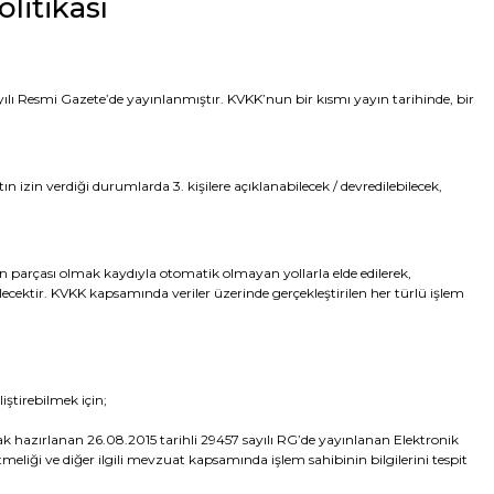
olitikası
yılı Resmi Gazete’de yayınlanmıştır. KVKK’nun bir kısmı yayın tarihinde, bir
n izin verdiği durumlarda 3. kişilere açıklanabilecek / devredilebilecek,
in parçası olmak kaydıyla otomatik olmayan yollarla elde edilerek,
ilecektir. KVKK kapsamında veriler üzerinde gerçekleştirilen her türlü işlem
ştirebilmek için;
 hazırlanan 26.08.2015 tarihli 29457 sayılı RG’de yayınlanan Elektronik
meliği ve diğer ilgili mevzuat kapsamında işlem sahibinin bilgilerini tespit