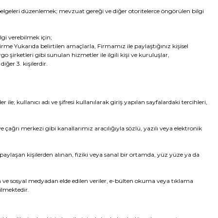
lgeleri düzenlemek; mevzuat gereği ve diğer otoritelerce öngörülen bilgi
gi verebilmek için;
dirme Yukarıda belirtilen amaçlarla, Firmamız ile paylaştığınız kişisel
o şirketleri gibi sunulan hizmetler ile ilgili kişi ve kuruluşlar,
iğer 3. kişilerdir.
le; kullanıcı adı ve şifresi kullanılarak giriş yapılan sayfalardaki tercihleri,
e çağrı merkezi gibi kanallarımız aracılığıyla sözlü, yazılı veya elektronik
i paylaşan kişilerden alınan, fiziki veya sanal bir ortamda, yüz yüze ya da
en ve sosyal medyadan elde edilen veriler, e-bülten okuma veya tıklama
ilmektedir.