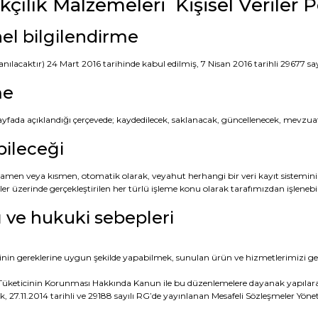
kçılık Malzemeleri
Kişisel Veriler P
el bilgilendirme
ılacaktır) 24 Mart 2016 tarihinde kabul edilmiş, 7 Nisan 2016 tarihli 29677 sa
me
 sayfada açıklandığı çerçevede; kaydedilecek, saklanacak, güncellenecek, mevzuatı
ebileceği
tamamen veya kısmen, otomatik olarak, veyahut herhangi bir veri kayıt sistemin
iler üzerinde gerçekleştirilen her türlü işleme konu olarak tarafımızdan işleneb
ı ve hukuki sebepleri
inin gereklerine uygun şekilde yapabilmek, sunulan ürün ve hizmetlerimizi geli
 Tüketicinin Korunması Hakkında Kanun ile bu düzenlemelere dayanak yapılarak
 27.11.2014 tarihli ve 29188 sayılı RG’de yayınlanan Mesafeli Sözleşmeler Yönet