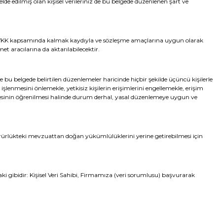
lde edilmiş olan kişisel verileriniz de bu belgede düzenlenen şart ve
niz KVKK kapsamında kalmak kaydıyla ve sözleşme amaçlarına uygun olarak
t aracılarına da aktarılabilecektir.
 bu belgede belirtilen düzenlemeler haricinde hiçbir şekilde üçüncü kişilerle
 işlenmesini önlemekle, yetkisiz kişilerin erişimlerini engellemekle, erişim
dilmesinin öğrenilmesi halinde durum derhal, yasal düzenlemeye uygun ve
rlükteki mevzuattan doğan yükümlülüklerini yerine getirebilmesi için
aki gibidir: Kişisel Veri Sahibi, Firmamıza (veri sorumlusu) başvurarak