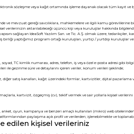
ektronik sözleşme veya kağıt ortamında işleme dayanak olacak tüm kayıt ve be
e ve mevzuat gereği savcılıklara, mahkemelere ve ilgili kamu görevlilerine bil
şisel verilerinizin aktarılabileceği üçüncü kişi veya kuruluşlar hakkında bilgilen
yapısını sağlayan IdeaSoft Yazılım San. ve Tic. A.Ş. olmak üzere, tedarikçiler, karg
ş birliği yaptığımız program ortağı kuruluşları, yurtiçi / yurtdışı kuruluşlar ve d
ad, TC kimlik numarası, adres, telefon, iş veya özel e-posta adresi gibi bilgiler i
ileri ile gezinme süre ve detaylarını içeren veriler, konum verileri şeklinde;
iğer satış kanalları, kağıt üzerindeki formlar, kartvizitler, dijital pazarlama v
çlarla, kartvizit, özgeçmiş (cv), teklif vermek ve sair yollarla kişisel verilerin
ışma, anket, oyun, kampanya ve benzeri amaçlı kullanılan (mikro) web sitelerind
atformlarından paylaşıma açık profil ve verilerden; işlenebilmekte ve toplanab
dilen kişisel verileriniz