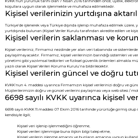
KVKK’nun yürürlük tarihi olan 7 Nisan 2016 tarihinden önce, üyelik, elektroni
koşullara uygun olarak işlenmekte ve muhafaza edilmektedir.
Kişisel verilerinizin yurtdışına aktar
Türkiye’de işlenerek veya Türkiye dışında işlenip muhafaza edilmek üzere,
yurtdışında bulunan (Kişisel Veriler Kurulu tarafından akredite edilen ve ki
Kişisel verilerin saklanması ve kor
Kişisel verileriniz, Firmamız nezdinde yer alan veri tabanında ve sistemlerd
paylaşılmayacaktır. Firmamız, kişisel verilerinizin barındığı sistemleri ve ve
yönetimi gibi yazılımsal tedbirleri ve fiziksel güvenlik önlemleri almakla m
yazılı olarak Kişisel Verileri Koruma Kurulu’na bildirilecektir.
Kişisel verilerin güncel ve doğru tu
KVKK’nun 4. maddesi uyarınca Firmamızın kişisel verilerinizi doğru ve 
Müşterilerimizin doğru ve güncel verilerini paylaşması veya web sitesi / 
6698 sayılı KVKK uyarınca kişisel ver
6698 sayılı KVKK 11.maddesi 07 Ekim 2016 tarihinde yürürlüğe girmiş olup ilg
kendisiyle ilgili;
Kişisel veri işlenip işlenmediğini öğrenme,
Kişisel verileri işlenmişse buna ilişkin bilgi talep etme,
Kişisel verilerin işlenme amacını ve bunların amacına uygun kullanı