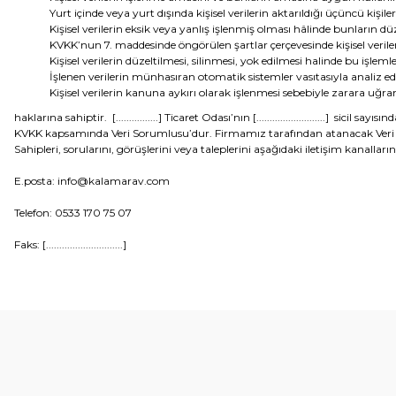
Yurt içinde veya yurt dışında kişisel verilerin aktarıldığı üçüncü kişiler
Kişisel verilerin eksik veya yanlış işlenmiş olması hâlinde bunların dü
KVKK’nun 7. maddesinde öngörülen şartlar çerçevesinde kişisel veriler
Kişisel verilerin düzeltilmesi, silinmesi, yok edilmesi halinde bu işlemler
İşlenen verilerin münhasıran otomatik sistemler vasıtasıyla analiz ed
Kişisel verilerin kanuna aykırı olarak işlenmesi sebebiyle zarara uğr
haklarına sahiptir.
[................]
Ticaret Odası’nın
[..........................]
sicil sayısınd
KVKK kapsamında Veri Sorumlusu’dur. Firmamız tarafından atanacak Veri Soru
Sahipleri, sorularını, görüşlerini veya taleplerini aşağıdaki iletişim kanalları
E.posta:
info@kalamarav.com
Telefon: 0533 170 75 07
Faks:
[.............................]