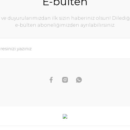
E-bülten
e duyurularımızdan ilk sizin haberiniz olsun! Diledi
e-bülten aboneliğimizden ayrılabilirsiniz.