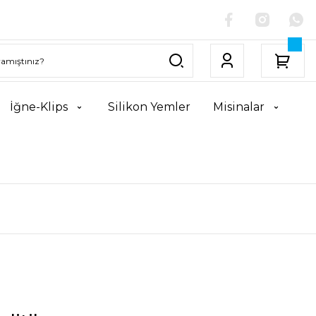
İğne-Klips
Silikon Yemler
Misinalar