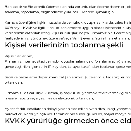
Bankacılık ve Elektronik Ödeme alanında zorunlu olan ödeme sistemleri, el
saklama, raporlama, bilgilendirme yükümlülüklerine uymak için;
Kamu güvenliğine ilişkin hususlarda ve hukuki uyuşmazlıklarda, talep halind
6698 sayılı KVKK ve ilgili ikincil düzenlemelere uygun olarak işlenecektir. Ki
verilerinizin aktarılabileceği kişi / kuruluşlar; başta Firmamızın e-ticaret alt
faaliyetlerimizi yürütmek üzere ve/veya Veri İşleyen sıfatı ile hizmet alınan, i
Kişisel verilerinizin toplanma şekli
Kişisel verileriniz,
Firmamız internet sitesi ve mobil uygulamalarındaki formlar aracılığıyla ad, soy
gerçekleştirilen işlemlerin IP kayıtları, tarayıcı tarafından toplanan çerez ver
Satış ve pazarlama departmanı çalışanlarımız, şubelerimiz, tedarikçilerimiz, d
ortamdan;
Firmamız ile ticari ilişki kurmak, iş başvurusu yapmak, teklif vermek gibi ama
mesafeli, sözlü veya yazılı ya da elektronik ortamdan;
Ayrıca farklı kanallardan dolaylı yoldan elde edilen, web sitesi, blog, yar
hareketleri, kamuya açık veri tabanlarının sunduğu veriler, sosyal medya pl
KVKK yürürlüğe girmeden önce elde e