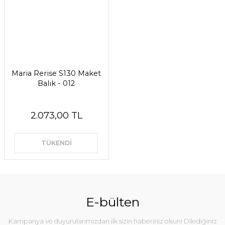
Maria Rerise S130 Maket
Balık - 012
2.073,00 TL
TÜKENDİ
E-bülten
Kampanya ve duyurularımızdan ilk sizin haberiniz olsun! Dilediğiniz