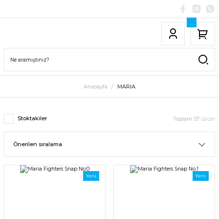
Anasayfa
MARIA
Stoktakiler
Toplam 57 ürün
Yeni
Yeni