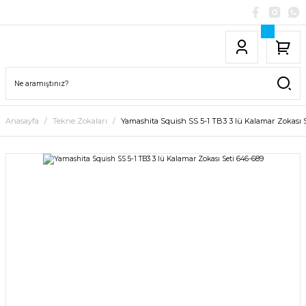
Anasayfa
Tekne Zokaları
Yamashita Squish SS 5-1 TB3 3 lü Kalamar Zokası 