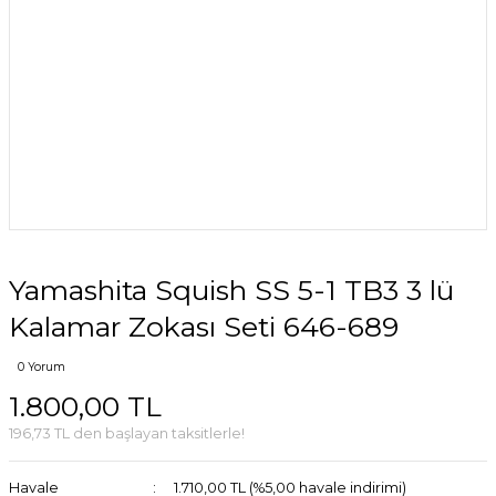
Yamashita Squish SS 5-1 TB3 3 lü
Kalamar Zokası Seti 646-689
0 Yorum
1.800,00 TL
196,73 TL den başlayan taksitlerle!
Havale
1.710,00 TL (%5,00 havale indirimi)