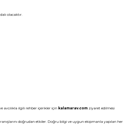
alı olacaktır.
vcılıkla ilgili rehber içerikler için
kalamarav.com
ziyaret edilmesi
avranışlarını doğrudan etkiler. Doğru bilgi ve uygun ekipmanla yapılan her