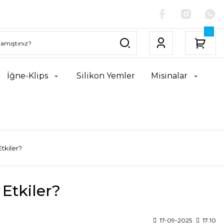
İğne-Klips
Silikon Yemler
Misinalar
Etkiler?
 Etkiler?
17-09-2025
17:10