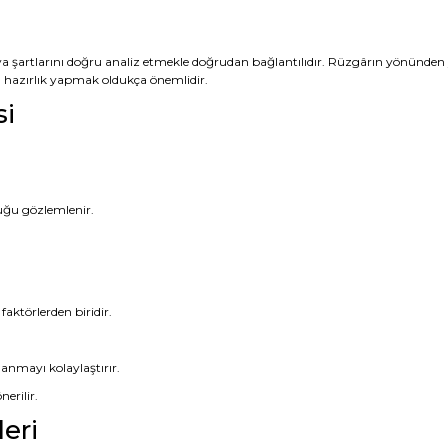
va şartlarını doğru analiz etmekle doğrudan bağlantılıdır. Rüzgârın yönünden y
 hazırlık yapmak oldukça önemlidir.
si
duğu gözlemlenir.
aktörlerden biridir.
lanmayı kolaylaştırır.
erilir.
eri