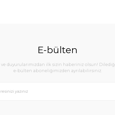
E-bülten
e duyurularımızdan ilk sizin haberiniz olsun! Diledi
e-bülten aboneliğimizden ayrılabilirsiniz.