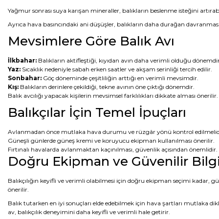
Yağmur sonrası suya karışan mineraller, balıkların beslenme isteğini artırabil
Ayrıca hava basıncındaki ani düşüşler, balıkların daha durağan davranmasına 
Mevsimlere Göre Balık Avı
İlkbahar:
Balıkların aktifleştiği, kıyıdan avın daha verimli olduğu dönemdir
Yaz:
Sıcaklık nedeniyle sabah erken saatler ve akşam serinliği tercih edilir.
Sonbahar:
Göç döneminde çeşitliliğin arttığı en verimli mevsimdir.
Kış:
Balıkların derinlere çekildiği, tekne avının öne çıktığı dönemdir.
Balık avcılığı yapacak kişilerin mevsimsel farklılıkları dikkate alması önerilir.
Balıkçılar İçin Temel İpuçları
Avlanmadan önce mutlaka hava durumu ve rüzgâr yönü kontrol edilmelid
Güneşli günlerde güneş kremi ve koruyucu ekipman kullanılması önerilir.
Fırtınalı havalarda avlanmaktan kaçınılması, güvenlik açısından önemlidir.
Doğru Ekipman ve Güvenilir Bilgi
Balıkçılığın keyifli ve verimli olabilmesi için doğru ekipman seçimi kadar, gü
önerilir.
Balık tutarken en iyi sonuçları elde edebilmek için hava şartları mutlaka di
av, balıkçılık deneyimini daha keyifli ve verimli hale getirir.