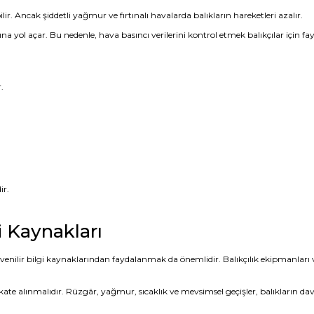
ir. Ancak şiddetli yağmur ve fırtınalı havalarda balıkların hareketleri azalır.
yol açar. Bu nedenle, hava basıncı verilerini kontrol etmek balıkçılar için fayd
.
ir.
 Kaynakları
venilir bilgi kaynaklarından faydalanmak da önemlidir. Balıkçılık ekipmanları ve a
kkate alınmalıdır. Rüzgâr, yağmur, sıcaklık ve mevsimsel geçişler, balıkların d