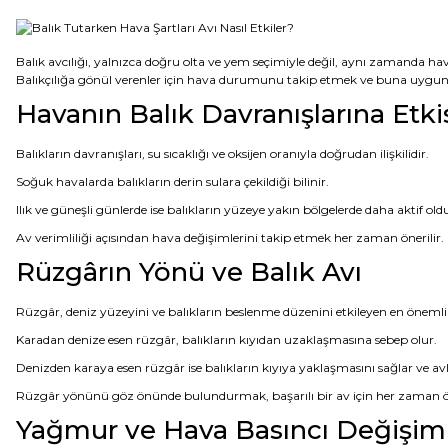
Balık avcılığı, yalnızca doğru olta ve yem seçimiyle değil, aynı zamanda ha
Balıkçılığa gönül verenler için hava durumunu takip etmek ve buna uygun
Havanın Balık Davranışlarına Etki
Balıkların davranışları, su sıcaklığı ve oksijen oranıyla doğrudan ilişkilidir.
Soğuk havalarda balıkların derin sulara çekildiği bilinir.
Ilık ve güneşli günlerde ise balıkların yüzeye yakın bölgelerde daha aktif ol
Av verimliliği açısından hava değişimlerini takip etmek her zaman önerilir.
Rüzgârın Yönü ve Balık Avı
Rüzgâr, deniz yüzeyini ve balıkların beslenme düzenini etkileyen en önemli f
Karadan denize esen rüzgâr, balıkların kıyıdan uzaklaşmasına sebep olur.
Denizden karaya esen rüzgâr ise balıkların kıyıya yaklaşmasını sağlar ve av
Rüzgâr yönünü göz önünde bulundurmak, başarılı bir av için her zaman ön
Yağmur ve Hava Basıncı Değişiml