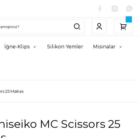
İğne-Klips
Silikon Yemler
Misinalar
ors 25 Makas
hiseiko MC Scissors 25
s