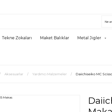
Tekne Zokaları
Maket Balıklar
Metal Jigler
Aksesuarlar
Yardımcı Malzemeler
Daiichiseiko MC Sciss
Daiic
Maka