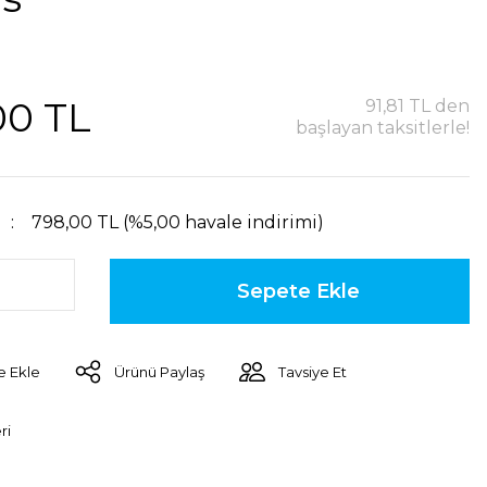
00 TL
91,81 TL den
başlayan taksitlerle!
798,00 TL (%5,00 havale indirimi)
Sepete Ekle
Ürünü Paylaş
Tavsiye Et
ri