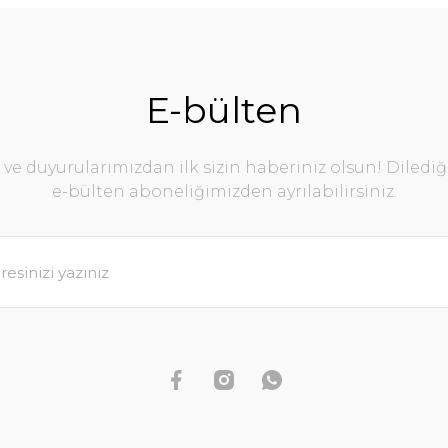
E-bülten
e duyurularımızdan ilk sizin haberiniz olsun! Diledi
e-bülten aboneliğimizden ayrılabilirsiniz.