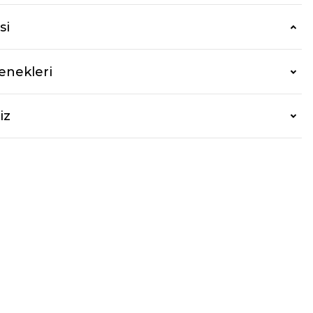
si
enekleri
iz