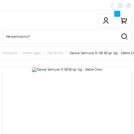
Anasayfa
Metal Jigler
Jig Yemler
Daiwa Samurai R SB 60 gr Jig - Zebra 