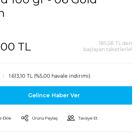
n
,00 TL
185,58 TL den
başlayan taksitlerle!
1.613,10 TL (%5,00 havale indirimi)
Gelince Haber Ver
Ürünü Paylaş
Tavsiye Et