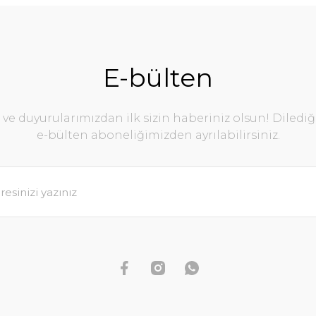
E-bülten
e duyurularımızdan ilk sizin haberiniz olsun! Diledi
e-bülten aboneliğimizden ayrılabilirsiniz.