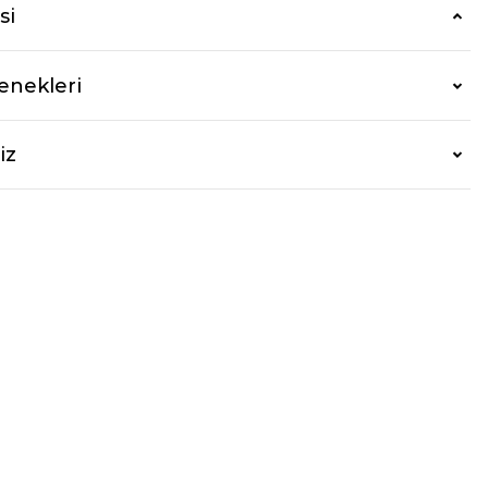
si
enekleri
iz