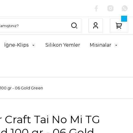
İğne-Klips
Silikon Yemler
Misinalar
 100 gr - 06 Gold Green
 Craft Tai No Mi TG
d 100 gr - 06 Gold