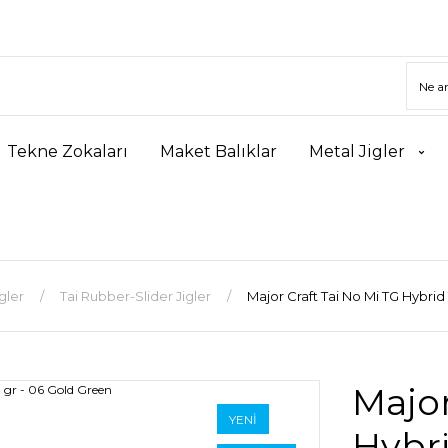
Tekne Zokaları
Maket Balıklar
Metal Jigler
gler
Tai Rubber-Slider Jigler
Major Craft Tai No Mi TG Hybrid
Major
YENİ
Hybri