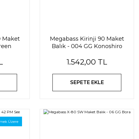
0 Maket
Megabass Kirinji 90 Maket
reen
Balık - 004 GG Konoshiro
L
1.542,00 TL
SEPETE EKLE
mek Üzere