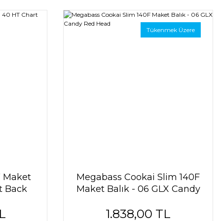
Tükenmek Üzere
 Maket
Megabass Cookai Slim 140F
t Back
Maket Balık - 06 GLX Candy
Red Head
L
1.838,00 TL