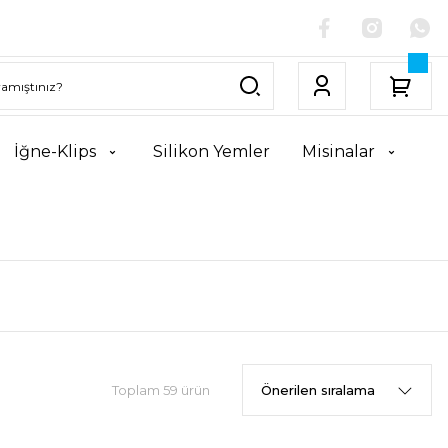
İğne-Klips
Silikon Yemler
Misinalar
Toplam 59 ürün