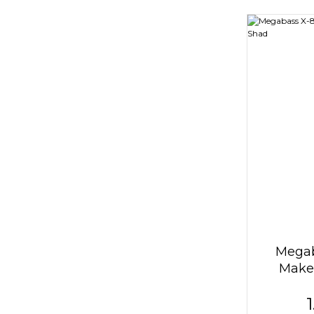
Megab
Maket