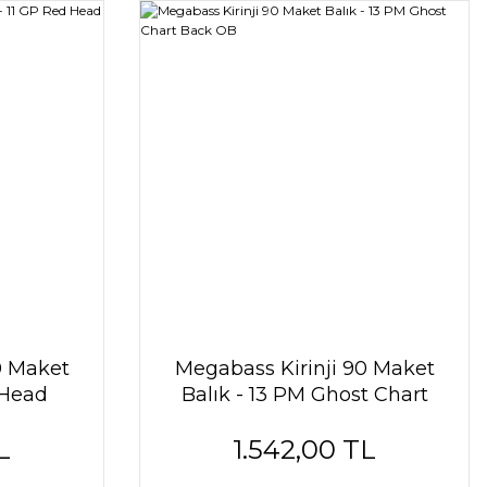
0 Maket
Megabass Kirinji 90 Maket
 Head
Balık - 13 PM Ghost Chart
Back OB
L
1.542,00 TL