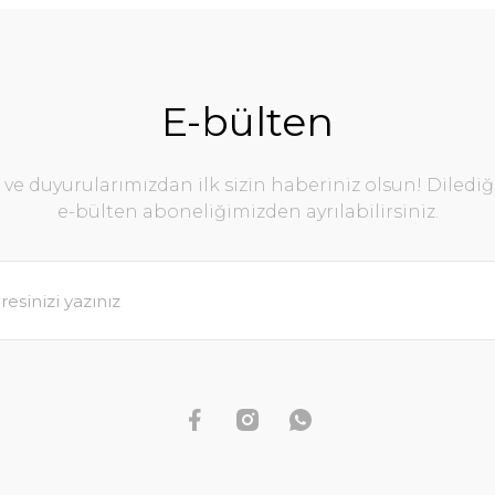
E-bülten
e duyurularımızdan ilk sizin haberiniz olsun! Diledi
e-bülten aboneliğimizden ayrılabilirsiniz.