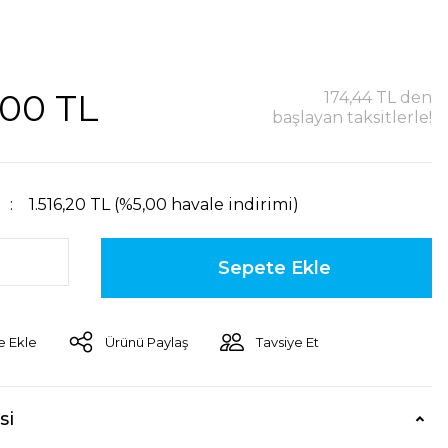
,00 TL
174,44 TL den
başlayan taksitlerle!
1.516,20 TL (%5,00 havale indirimi)
Sepete Ekle
Ürünü Paylaş
Tavsiye Et
si