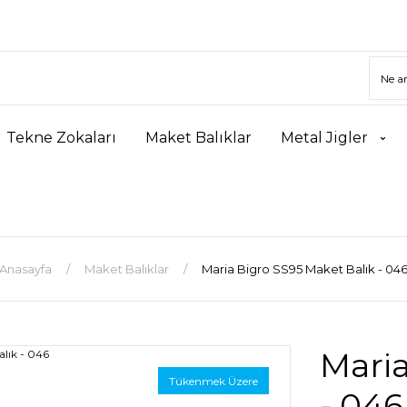
Tekne Zokaları
Maket Balıklar
Metal Jigler
Anasayfa
Maket Balıklar
Maria Bigro SS95 Maket Balık - 04
Maria
Tükenmek Üzere
- 046