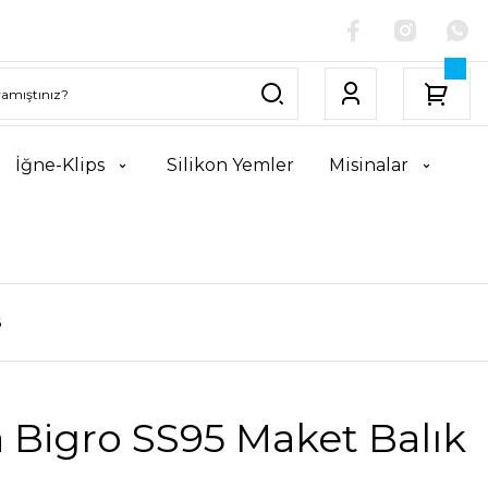
İğne-Klips
Silikon Yemler
Misinalar
6
 Bigro SS95 Maket Balık