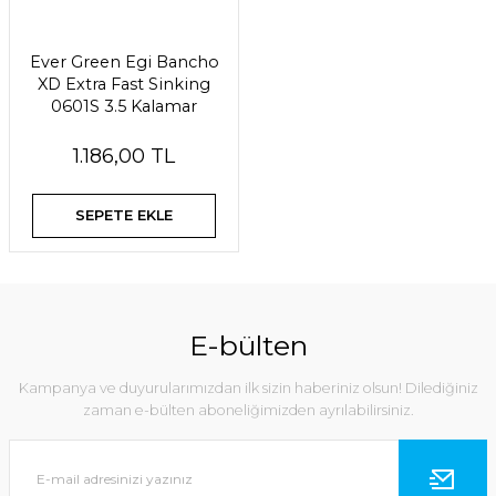
Ever Green Egi Bancho
XD Extra Fast Sinking
0601S 3.5 Kalamar
Zokası
1.186,00 TL
SEPETE EKLE
E-bülten
Kampanya ve duyurularımızdan ilk sizin haberiniz olsun! Dilediğiniz
zaman e-bülten aboneliğimizden ayrılabilirsiniz.