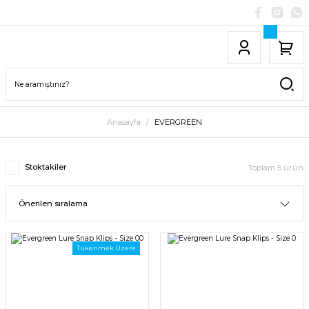
Anasayfa
EVERGREEN
Stoktakiler
Toplam 5 ürün
Tükenmek Üzere