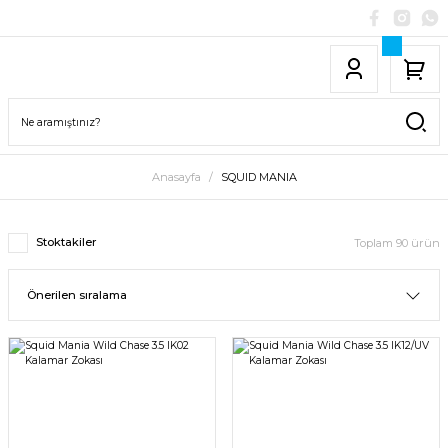
Anasayfa
SQUID MANIA
Stoktakiler
Toplam 90 ürün