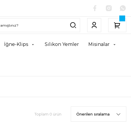
İğne-Klips
Silikon Yemler
Misinalar
Toplam 0 ürün