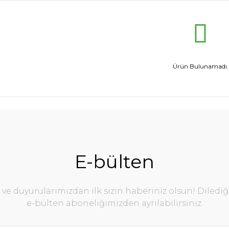
Ürün Bulunamadı.
E-bülten
e duyurularımızdan ilk sizin haberiniz olsun! Diledi
e-bülten aboneliğimizden ayrılabilirsiniz.