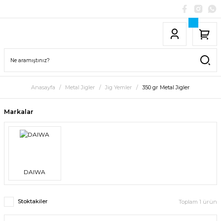
Anasayfa
Metal Jigler
Jig Yemler
350 gr Metal Jigler
Markalar
DAIWA
Stoktakiler
Toplam 1 ürün