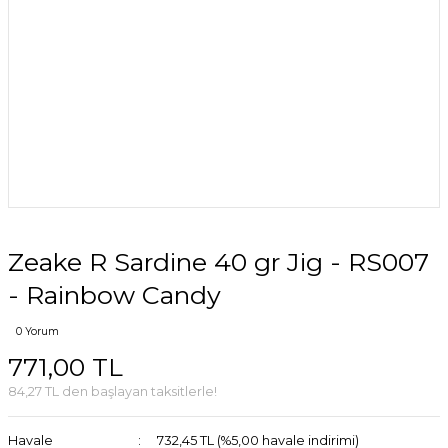
Zeake R Sardine 40 gr Jig - RS007
- Rainbow Candy
0 Yorum
771,00 TL
84,27 TL den başlayan taksitlerle!
Havale
732,45 TL (%5,00 havale indirimi)