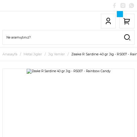
Anasayfa
Metal Jigler
Jig Yemler
Zeake R Sardine 40 gr Jig - RS007 - Ra