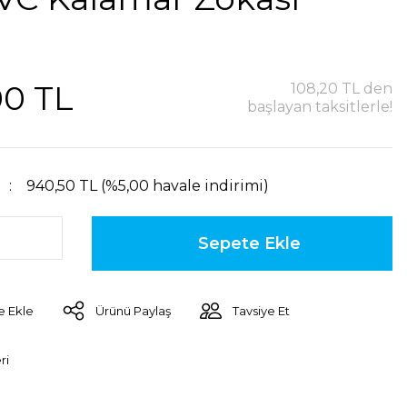
00 TL
108,20 TL den
başlayan taksitlerle!
940,50 TL (%5,00 havale indirimi)
Sepete Ekle
Ürünü Paylaş
Tavsiye Et
ri