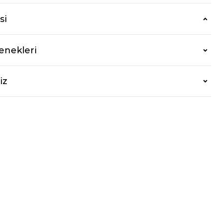
si
enekleri
iz