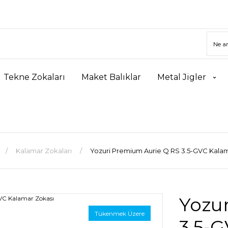
Tekne Zokaları
Maket Balıklar
Metal Jigler
Kalamar Zokaları
Yozuri Premium Aurie Q RS 3.5-GVC Kala
Yozu
Tükenmek Üzere
3.5-