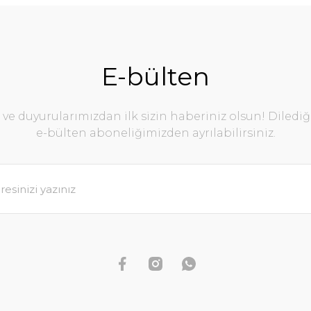
E-bülten
e duyurularımızdan ilk sizin haberiniz olsun! Diledi
e-bülten aboneliğimizden ayrılabilirsiniz.