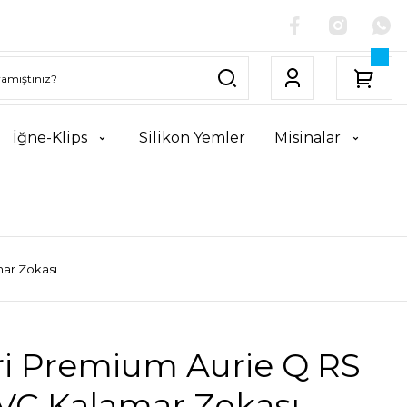
İğne-Klips
Silikon Yemler
Misinalar
mar Zokası
ri Premium Aurie Q RS
GVC Kalamar Zokası