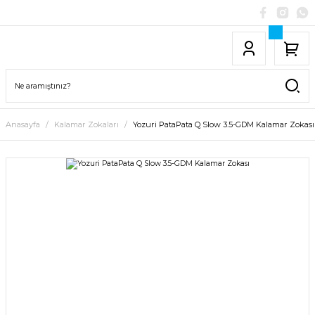
Anasayfa
Kalamar Zokaları
Yozuri PataPata Q Slow 3.5-GDM Kalamar Zokası