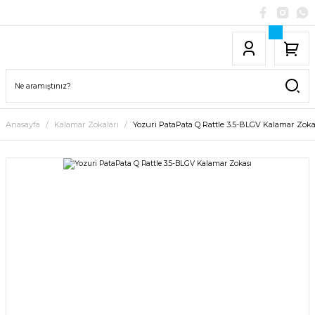
Anasayfa
Kalamar Zokaları
Yozuri PataPata Q Rattle 3.5-BLGV Kalamar Zoka