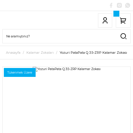
Anasayfa
Kalamar Zokaları
Yozuri PataPata Q 3.5-ZRP Kalamar Zokası
Tükenmek Üzere