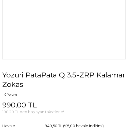
Yozuri PataPata Q 3.5-ZRP Kalamar
Zokası
0 Yorum
990,00 TL
108,20 TL den başlayan taksitlerle!
Havale
940,50 TL (%5,00 havale indirimi)