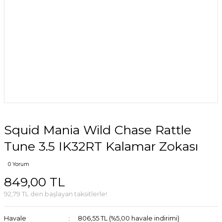
Squid Mania Wild Chase Rattle
Tune 3.5 IK32RT Kalamar Zokası
0 Yorum
849,00 TL
92,79 TL den başlayan taksitlerle!
Havale
806,55 TL (%5,00 havale indirimi)