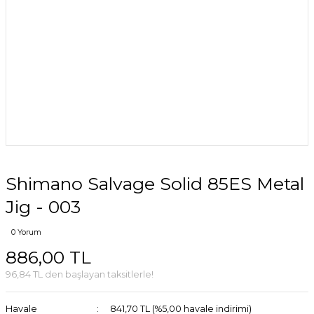
Shimano Salvage Solid 85ES Metal
Jig - 003
0 Yorum
886,00 TL
96,84 TL den başlayan taksitlerle!
Havale
841,70 TL (%5,00 havale indirimi)