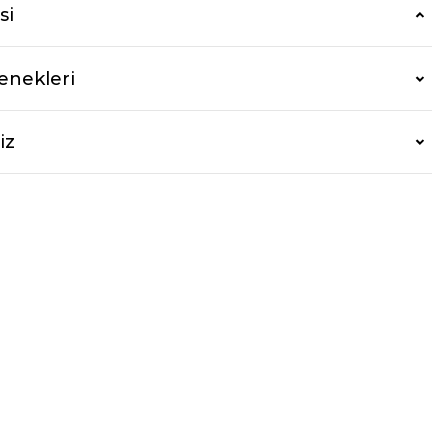
si
enekleri
iz