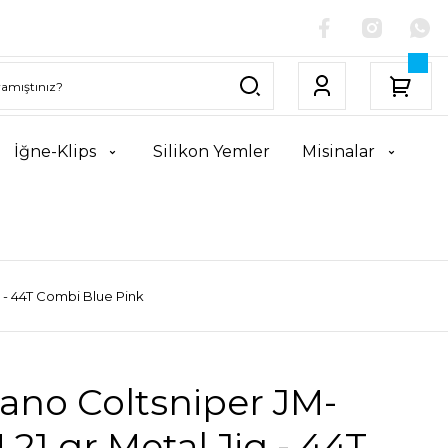
İğne-Klips
Silikon Yemler
Misinalar
 - 44T Combi Blue Pink
ano Coltsniper JM-
21 gr Metal Jig - 44T