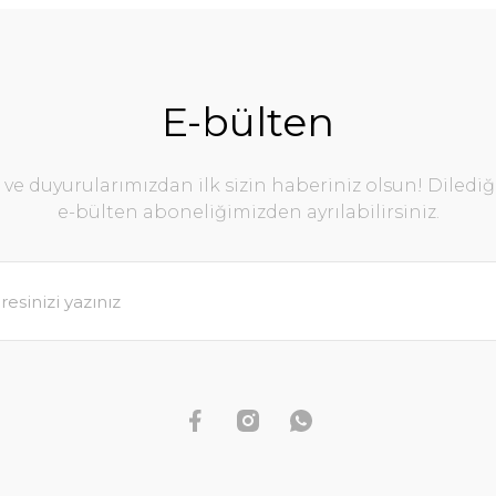
E-bülten
e duyurularımızdan ilk sizin haberiniz olsun! Diledi
e-bülten aboneliğimizden ayrılabilirsiniz.