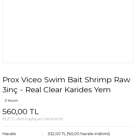
Prox Viceo Swim Bait Shrimp Raw
3inç - Real Clear Karides Yem
0 Yorum
560,00 TL
61,21 TL den başlayan taksitlerle!
Havale
532,00 TL (%5,00 havale indirimi)