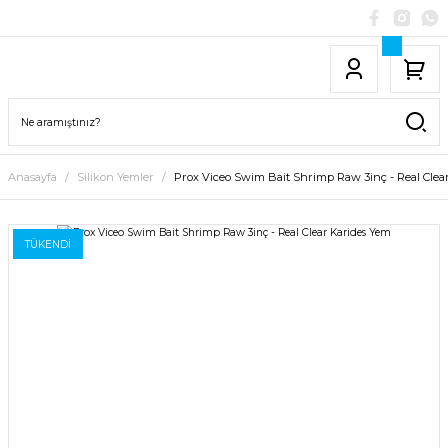
Anasayfa
Silikon Yemler
Prox Viceo Swim Bait Shrimp Raw 3inç - Real Clea
TÜKENDİ