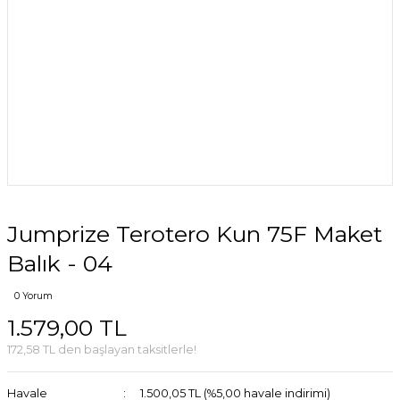
Jumprize Terotero Kun 75F Maket
Balık - 04
0 Yorum
1.579,00 TL
172,58 TL den başlayan taksitlerle!
Havale
1.500,05 TL (%5,00 havale indirimi)