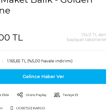
ine
,00 TL
134,11 TL den
başlayan taksitlerle!
1.165,65 TL (%5,00 havale indirimi)
Gelince Haber Ver
Ürünü Paylaş
Tavsiye Et
ri
ÜCRETSİZ KARGO