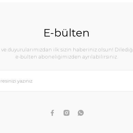
E-bülten
e duyurularımızdan ilk sizin haberiniz olsun! Diledi
e-bülten aboneliğimizden ayrılabilirsiniz.