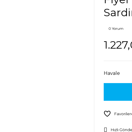
Sard
0 Yorum
1.227
Havale
Hızlı Gönde