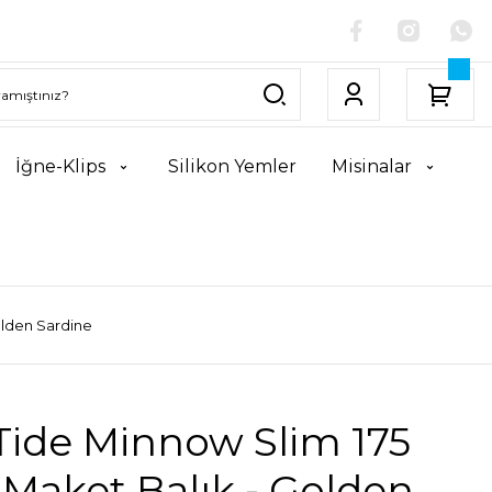
İğne-Klips
Silikon Yemler
Misinalar
olden Sardine
Tide Minnow Slim 175
 Maket Balık - Golden