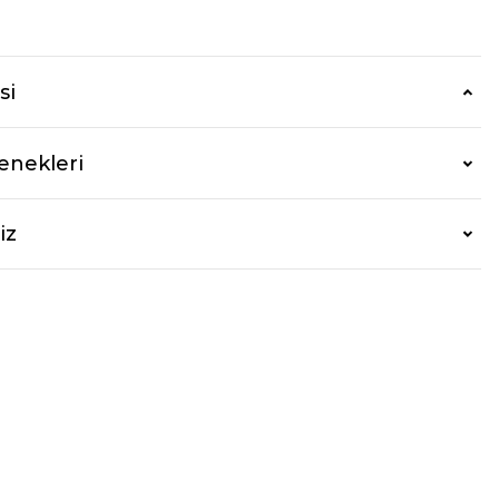
si
enekleri
iz