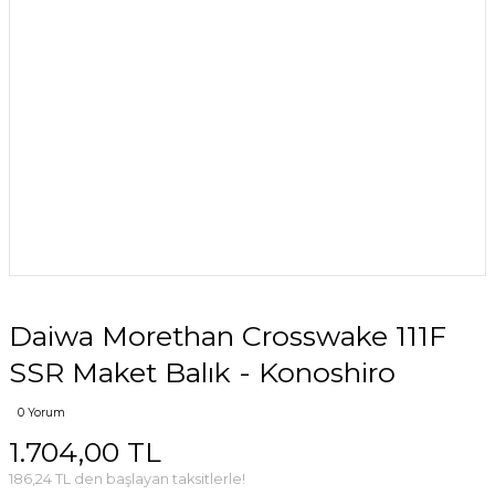
Daiwa Morethan Crosswake 111F
SSR Maket Balık - Konoshiro
0 Yorum
1.704,00 TL
186,24 TL den başlayan taksitlerle!